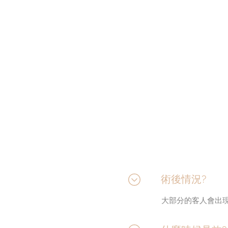
縮小毛孔
刺激骨膠原增
術後情況?
大部分的客人會出現