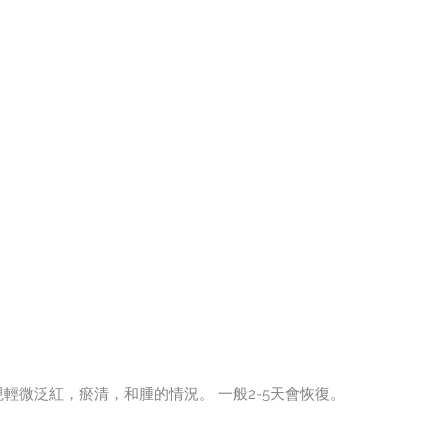
重組肌膚
生
輕微泛紅，瘀清，和腫的情況。 一般2-5天會恢復。