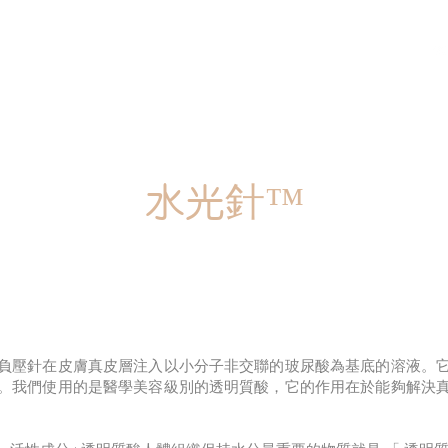
關於我們
療程項目
聯繫我們
貼文
水光針™
負壓針在皮膚真皮層注入以小分子非交聯的玻尿酸為基底的溶液。
。我們使用的是醫學美容級別的透明質酸，它的作用在於能夠解決