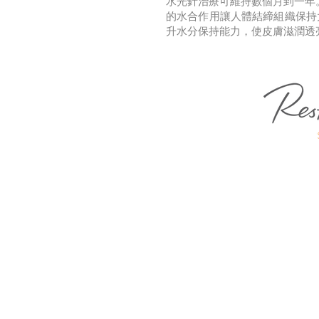
水光針治療可維持數個月到一年。
的水合作用讓人體結締組織保持
升水分保持能力，使皮膚滋潤透
​好處
美白提亮肌膚