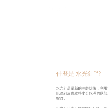
主頁
醫 學 美 容
什麼是 水光針™?
水光針是最新的凍齡技術，利用
以達到皮膚維持水分飽滿的狀態
皺紋。